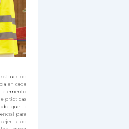
onstrucción
cia en cada
n elemento
de prácticas
ado que la
encial para
la ejecución