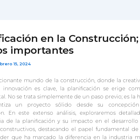
ficación en la Construcción;
s importantes
brero 15, 2024
ionante mundo de la construcción, donde la creati
 innovación es clave, la planificación se erige co
l. No se trata simplemente de un paso previo; es la h
ntiza un proyecto sólido desde su concepción
ón. En este extenso análisis, exploraremos detalla
a de la planificación y su impacto en el desarrollo
constructivos, destacando el papel fundamental de
der que ha marcado la diferencia en la industria 