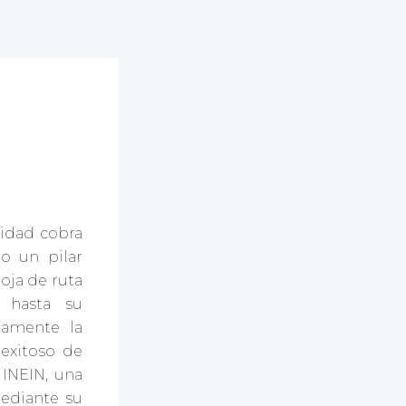
vidad cobra
mo un pilar
oja de ruta
 hasta su
damente la
 exitoso de
 INEIN, una
mediante su