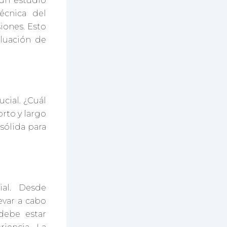
 un estudio
técnica del
iones. Esto
aluación de
ucial. ¿Cuál
orto y largo
sólida para
al. Desde
evar a cabo
debe estar