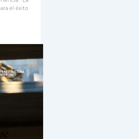
iencia. La
ra el éxito