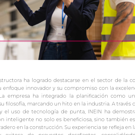
tructora ha logrado destacarse en el sector de la c
su enfoque innovador y su compromiso con la excelen
 La empresa ha integrado la planificación como u
su filosofía, marcando un hito en la industria. A través 
 y el uso de tecnología de punta, INEIN ha demostr
ión inteligente no solo es beneficiosa, sino también es
radero en la construcción. Su experiencia se refleja en 