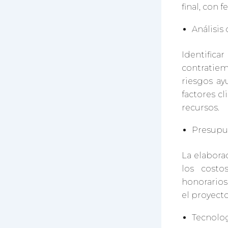
final, con 
Análisis
Identifica
contratiem
riesgos ay
factores c
recursos.
Presupu
La elabora
los costo
honorarios
el proyect
Tecnolog