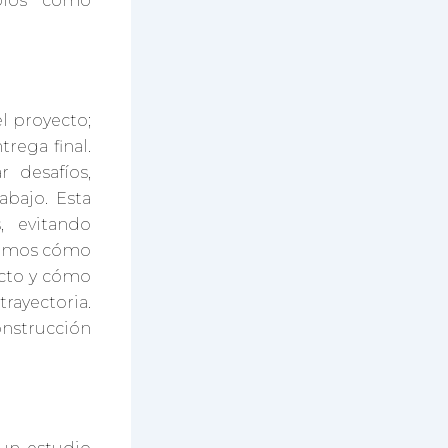
dolos como
el proyecto;
trega final.
 desafíos,
abajo. Esta
s, evitando
oremos cómo
ecto y cómo
rayectoria.
onstrucción