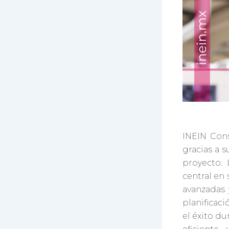
INEIN Cons
gracias a 
proyecto.
central en 
avanzadas
planificac
el éxito du