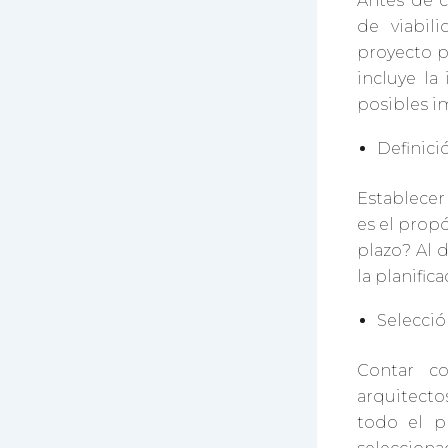
Antes de c
de viabili
proyecto p
incluye la
posibles i
Definici
Establecer 
es el propó
plazo? Al 
la planific
Selecció
Contar c
arquitecto
todo el p