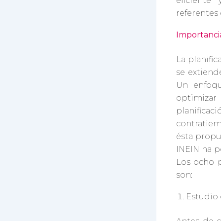
eficiente
referentes
Importancia
La planific
se extiende
Un enfoqu
optimizar 
planificac
contratiem
ésta propu
INEIN ha p
Los ocho p
son:
Estudio 