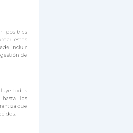
ar posibles
ordar estos
ede incluir
 gestión de
cluye todos
 hasta los
rantiza que
ecidos.