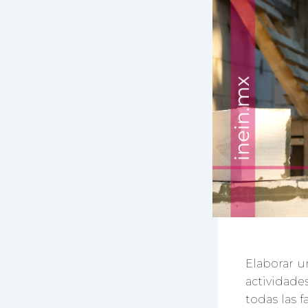
Elaborar u
actividade
todas las f