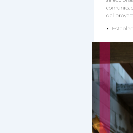
seleccion
comunicaci
del proyec
Estable