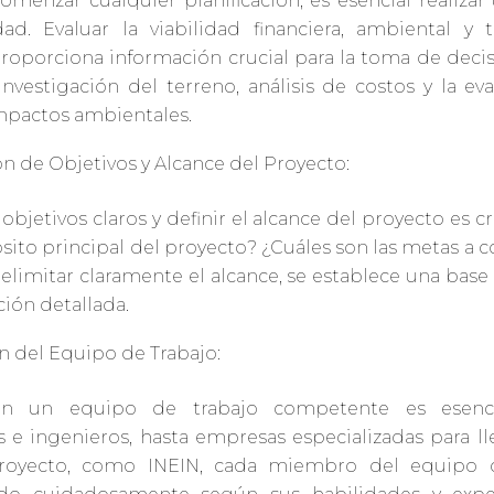
omenzar cualquier planificación, es esencial realizar
dad. Evaluar la viabilidad financiera, ambiental y 
roporciona información crucial para la toma de decis
 investigación del terreno, análisis de costos y la ev
mpactos ambientales.
ón de Objetivos y Alcance del Proyecto:
objetivos claros y definir el alcance del proyecto es cr
sito principal del proyecto? ¿Cuáles son las metas a c
delimitar claramente el alcance, se establece una base 
ación detallada.
n del Equipo de Trabajo:
on un equipo de trabajo competente es esenci
s e ingenieros, hasta empresas especializadas para ll
royecto, como INEIN, cada miembro del equipo 