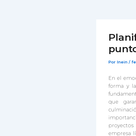
Ir
al
contenido
Plani
punto
Por
Inein
/
fe
En el emoc
forma y la
fundamenta
que gara
culminaci
importanci
proyectos 
empresa lí