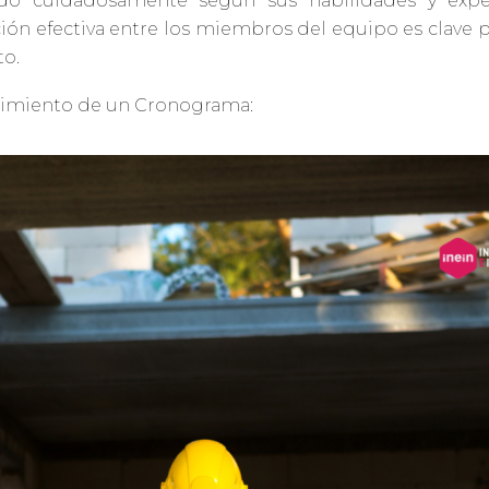
ado cuidadosamente según sus habilidades y exper
ón efectiva entre los miembros del equipo es clave pa
to.
cimiento de un Cronograma: