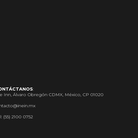
ONTÁCTANOS
:
upe Inn, Álvaro Obregón CDMX, México, CP 01020
ntacto@inein.mx
l: (55) 2100 0752