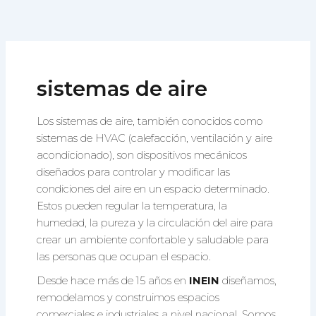
Ir
al
contenido
sistemas de aire
Los sistemas de aire, también conocidos como
sistemas de HVAC (calefacción, ventilación y aire
acondicionado), son dispositivos mecánicos
diseñados para controlar y modificar las
condiciones del aire en un espacio determinado.
Estos pueden regular la temperatura, la
humedad, la pureza y la circulación del aire para
crear un ambiente confortable y saludable para
las personas que ocupan el espacio.
Desde hace más de 15 años en
INEIN
diseñamos,
remodelamos y construimos espacios
comerciales e industriales a nivel nacional. Somos