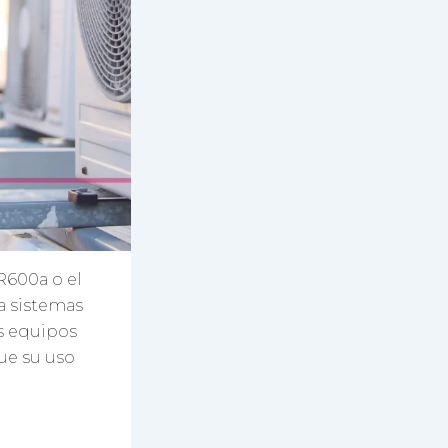
R600a o el
ra sistemas
us equipos
ue su uso