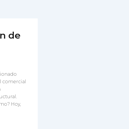
ón de
cionado
l comercial
n
uctural.
smo? Hoy,