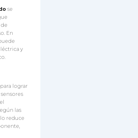
ado
se
que
 de
o. En
 puede
léctrica y
co.
para lograr
 sensores
el
egún las
ólo reduce
ponente,