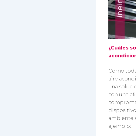
¿Cuáles so
acondicio
Como toda 
aire acond
una soluci
con una efi
comprometía
dispositiv
ambiente s
ejemplo: