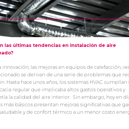
n las últimas tendencias en instalación de aire
nado?
innovación, las mejoras en equipos de calefacción, ven
icionado se derivan de una serie de problemas que re
ón. Hasta hace unos años, los sistemas HVAC cumplían 
cacia regular que implicaba altos gastos operativos y
 la calidad del aire interior. Sin embargo, hoy en día
os más básicos presentan mejoras significativas que ga
aludable y de confort térmico a un menor costo energ