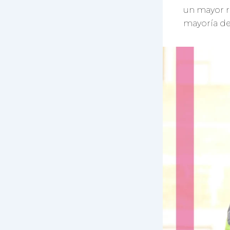
un mayor re
mayoría de