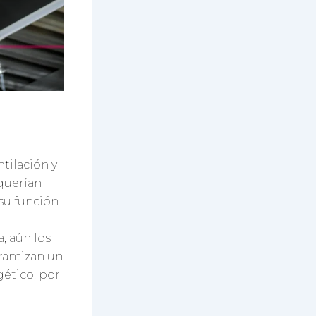
tilación y
querían
su función
, aún los
rantizan un
ético, por