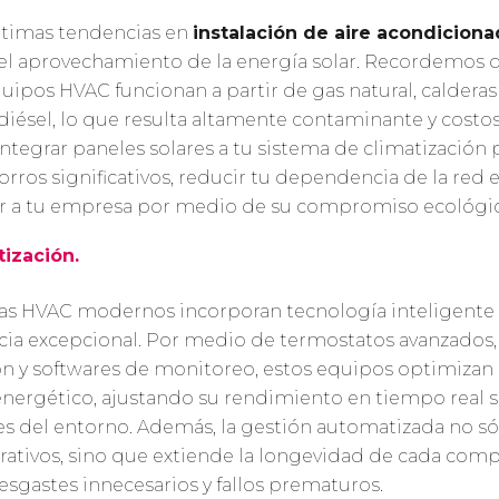
últimas tendencias en
instalación de aire acondicion
el aprovechamiento de la energía solar. Recordemos 
uipos HVAC funcionan a partir de gas natural, calderas
diésel, lo que resulta altamente contaminante y costos
integrar paneles solares a tu sistema de climatización
rros significativos, reducir tu dependencia de la red e
or a tu empresa por medio de su compromiso ecológi
ización.
as HVAC modernos incorporan tecnología inteligente 
ncia excepcional. Por medio de termostatos avanzados,
ón y softwares de monitoreo, estos equipos optimizan 
ergético, ajustando su rendimiento en tiempo real s
s del entorno. Además, la gestión automatizada no s
rativos, sino que extiende la longevidad de cada com
esgastes innecesarios y fallos prematuros.