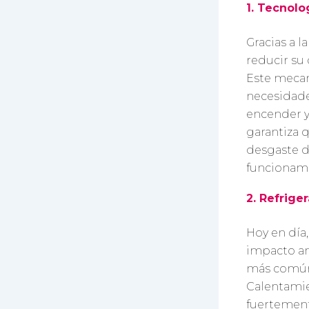
1. Tecnolo
Gracias a l
reducir su
Este mecan
necesidade
encender y
garantiza 
desgaste d
funcionami
2. Refrige
Hoy en día,
impacto am
más común 
Calentamie
fuertement