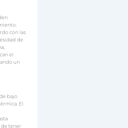
den
miento.
rdo con las
cesidad de
a,
can el
rando un
 de bajo
érmica. El
asta
 de tener