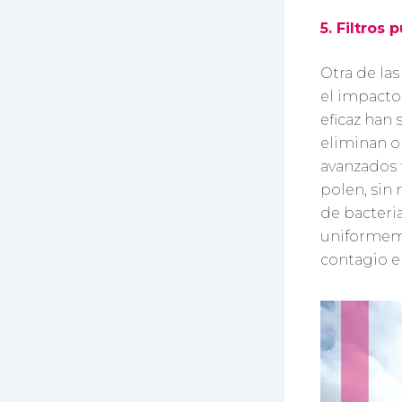
5. Filtros 
Otra de la
el impacto 
eficaz han 
eliminan o
avanzados 
polen, sin
de bacteria
uniformeme
contagio en