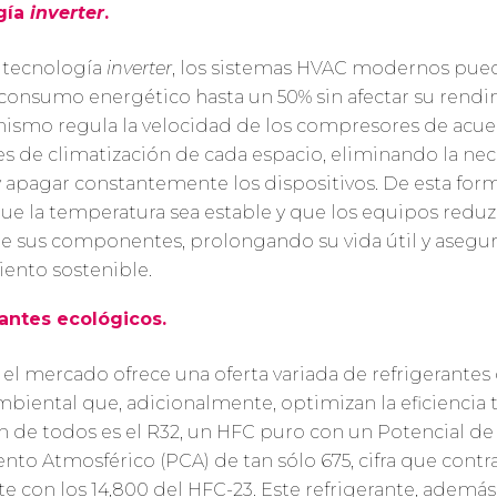
gía
inverter
.
a tecnología
inverter
, los sistemas HVAC modernos pue
 consumo energético hasta un 50% sin afectar su rendi
ismo regula la velocidad de los compresores de acue
s de climatización de cada espacio, eliminando la ne
 apagar constantemente los dispositivos. De esta form
que la temperatura sea estable y que los equipos reduz
e sus componentes, prolongando su vida útil y asegu
ento sostenible.
rantes ecológicos.
 el mercado ofrece una oferta variada de refrigerantes
biental que, adicionalmente, optimizan la eficiencia t
de todos es el R32, un HFC puro con un Potencial de
nto Atmosférico (PCA) de tan sólo 675, cifra que contr
e con los 14,800 del HFC-23. Este refrigerante, además