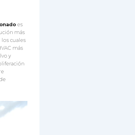
ionado
es
olución más
 los cuales
 HVAC más
lvo y
liferación
re
 de