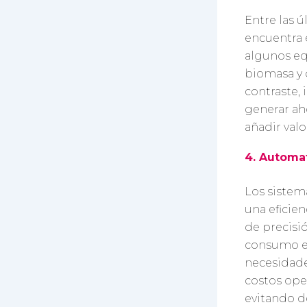
Entre las 
encuentra 
algunos eq
biomasa y 
contraste, 
generar aho
añadir val
4. Automat
Los sistem
una eficie
de precisi
consumo en
necesidade
costos ope
evitando d