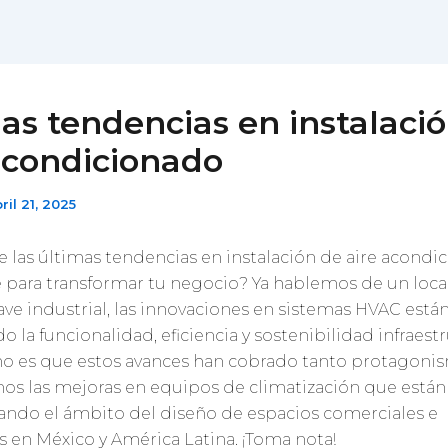
as tendencias en instalaci
acondicionado
ril 21, 2025
e las últimas tendencias en instalación de aire acondi
ve para transformar tu negocio? Ya hablemos de un loca
ave industrial, las innovaciones en sistemas HVAC está
o la funcionalidad, eficiencia y sostenibilidad infraestr
o es que estos avances han cobrado tanto protagoni
os las mejoras en equipos de climatización que están
ando el ámbito del diseño de espacios comerciales e
s en México y América Latina. ¡Toma nota!