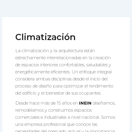
Ir
al
contenido
Climatización
La climatización y la arquitectura están
estrechamente interrelacionadas en la creación
de espacios interiores confortables, saludables y
energéticamente eficientes. Un enfoque integral
considera ambas disciplinas desde el inicio del
proceso de diseño para optimizar el rendimiento
del edificio y el bienestar de sus ocupantes.
Desde hace más de 15 años en
INEIN
diseñamos,
remodelamos y construimos espacios
comerciales e industriales a nivel nacional. Somos
una empresa profesional que conoce las
necesidades del mercado actual y la importancia